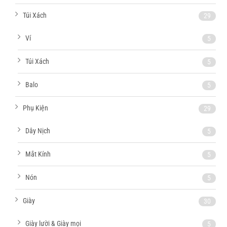
Túi Xách
29
Ví
5
Túi Xách
5
Balo
5
Phụ Kiện
29
Dây Nịch
5
Mắt Kính
5
Nón
5
Giày
30
Giày lười & Giày mọi
5