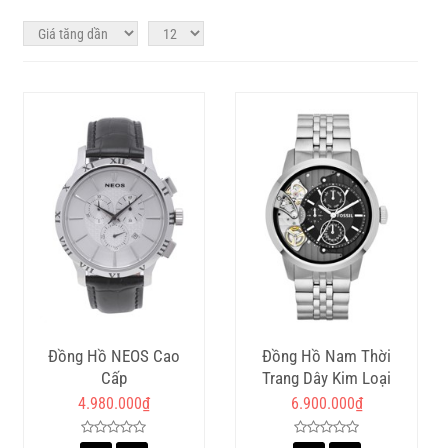
Đồng Hồ NEOS Cao
Đồng Hồ Nam Thời
Cấp
Trang Dây Kim Loại
Fossil ME1135
4.980.000
₫
6.900.000
₫