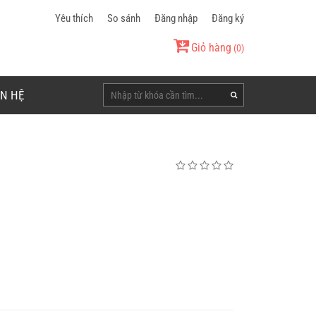
Yêu thích
So sánh
Đăng nhập
Đăng ký
Giỏ hàng
(
0
)
ÊN HỆ