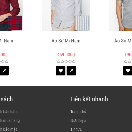
Mi Nam
Áo Sơ Mi Nam
Áo Sơ M
000
₫
469.000
₫
190
 sách
Liên kết nhanh
ch bán hàng
Trang chủ
ch mua hàng
Giới thiệu
ch bảo mật
Tin tức