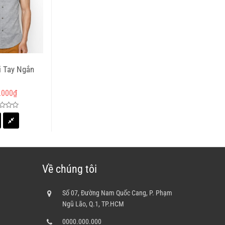
i Tay Ngắn
.000
₫
Về chúng tôi
Số 07, Đường Nam Quốc Cang, P. Phạm
Ngũ Lão, Q.1, TP.HCM
0000.000.000