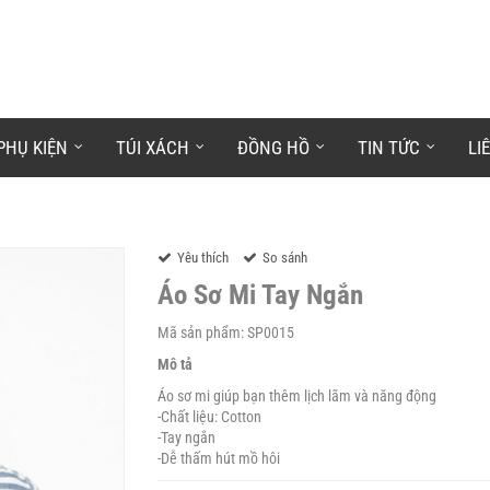
PHỤ KIỆN
TÚI XÁCH
ĐỒNG HỒ
TIN TỨC
LI
Yêu thích
So sánh
Áo Sơ Mi Tay Ngắn
Mã sản phẩm: SP0015
Mô tả
Áo sơ mi giúp bạn thêm lịch lãm và năng động
-Chất liệu: Cotton
-Tay ngắn
-Dễ thấm hút mồ hôi