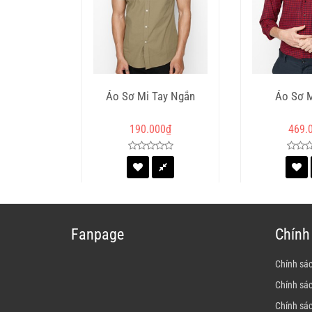
Áo Sơ Mi Tay Ngắn
Áo Sơ 
190.000
₫
469.
Fanpage
Chính
Chính sá
Chính sá
Chính sá