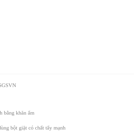
SGSVN
ch bằng khăn ẩm
ùng bột giặt có chất tẩy mạnh