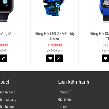
hông Minh
Đồng Hồ LED SKMEI Dây
Đồng Hồ Sk
Nhựa
T
.000
₫
319.000
₫
349
 sách
Liên kết nhanh
ch bán hàng
Trang chủ
ch mua hàng
Giới thiệu
ch bảo mật
Tin tức