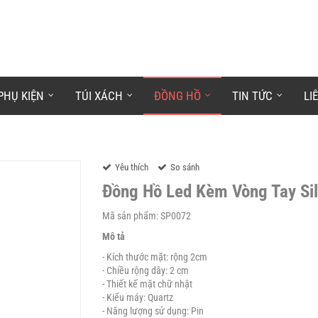
PHỤ KIỆN
TÚI XÁCH
ĐỒNG HỒ
TIN TỨC
LI
Yêu thích
So sánh
Đồng Hồ Led Kèm Vòng Tay Sil
Mã sản phẩm: SP0072
Mô tả
- Kích thước mặt: rộng 2cm
- Chiều rộng dây: 2 cm
- Thiết kế mặt chữ nhật
- Kiểu máy: Quartz
- Năng lượng sử dụng: Pin