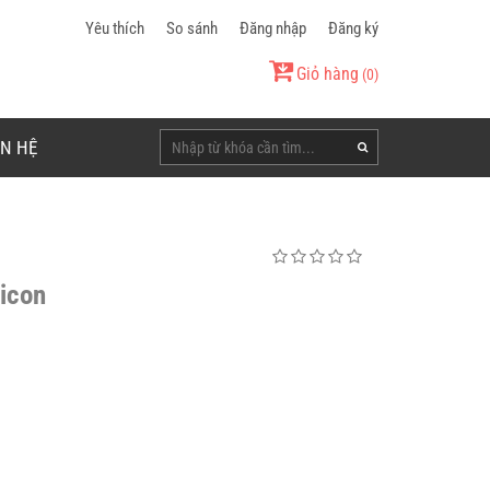
Yêu thích
So sánh
Đăng nhập
Đăng ký
Giỏ hàng
(
0
)
ÊN HỆ
icon