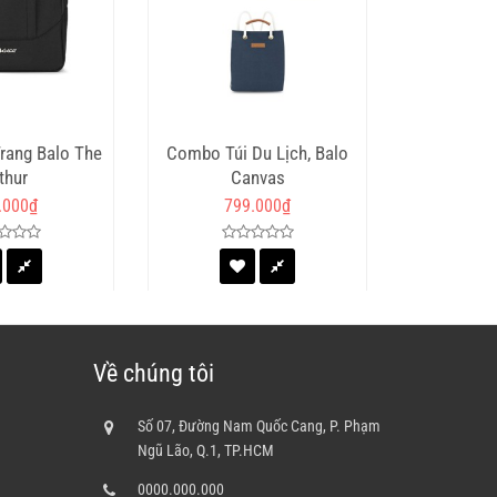
Trang Balo The
Combo Túi Du Lịch, Balo
Túi 
thur
Canvas
.000
₫
799.000
₫
29
Về chúng tôi
Số 07, Đường Nam Quốc Cang, P. Phạm
Ngũ Lão, Q.1, TP.HCM
0000.000.000