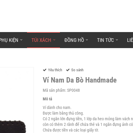
PHỤ KIỆN
TÚI XÁCH
ĐỒNG HỒ
TIN TỨC
LI
Yêu thích
So sánh
Ví Nam Da Bò Handmade
Mã sản phẩm: SP0048
Mô tả
Ví dành cho nam.
Được làm bằng thủ công.
Có 2 ngăn lớn đựng tiền, 1 lớp da heo mỏng làm vách n
còn có thêm 2 rãnh để chứa thẻ và 1 ngăn đựng ảnh có 
Chứa được tiền và các loại giấy tờ.