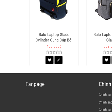
Balo Laptop Glado
Balo Lapto
Cylinder Cung Cấp Bởi
Gla
Glado
400.000
₫
369.
Fanpage
Chính
Chính sá
Chính sá
Chính sá