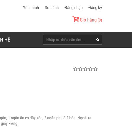
Yêu thích
So sánh
Đăng nhập
Đăng ký
Giỏ hàng
(
0
)
ÊN HỆ
găn, 1 ngăn ẩn có dây kéo, 2 ngăn phụ ở 2 bên. Ngoài ra
giấy kiếng.