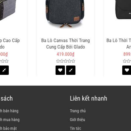
p Cao Cấp
Ba Lô Canvas Thời Trang
Ba Lô Thời 
do
Cung Cấp Bởi Glado
Ar
000
₫
419.000
₫
899
 sách
Liên kết nhanh
ch bán hàng
Trang chủ
ch mua hàng
Giới thiệu
ch bảo mật
Tin tức